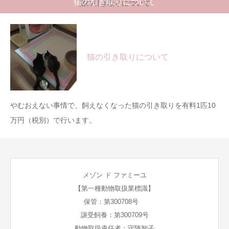
猫の引き取りについて
猫の引き取りについて
猫の引き取りについて
やむおえない事情で、飼えなくなった猫の引き取りを有料1匹10
万円（税別）で行います。
メゾン ド ファミーユ
【第一種動物取扱業標識】
保管：第300708号
譲受飼養：第300709号
動物取扱責任者：守随智子