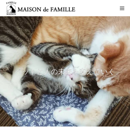
コンセプト
ペットホテル
猫里親募集コース
ペットと人の未来を変えていく
老猫ホーム
アクセス
お問い合わせ