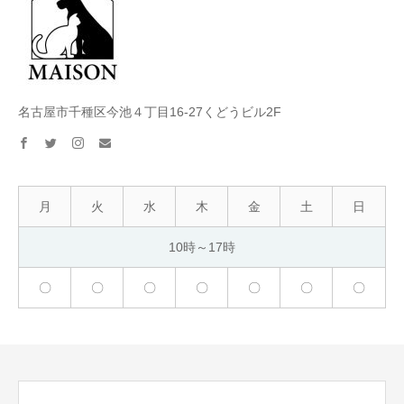
名古屋市千種区今池４丁目16-27くどうビル2F
facebook
twitter
instagram
email
月
火
水
木
金
土
日
10時～17時
〇
〇
〇
〇
〇
〇
〇