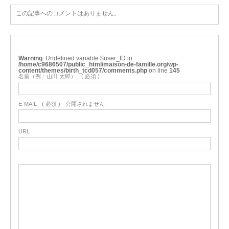
この記事へのコメントはありません。
Warning
: Undefined variable $user_ID in
/home/c9686507/public_html/maison-de-famille.org/wp-
content/themes/birth_tcd057/comments.php
on line
145
名前（例：山田 太郎）
( 必須 )
E-MAIL
( 必須 ) - 公開されません -
URL